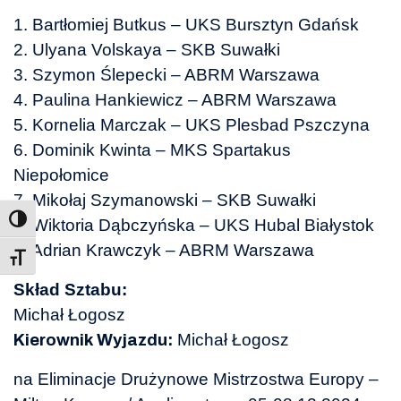
1. Bartłomiej Butkus – UKS Bursztyn Gdańsk
2. Ulyana Volskaya – SKB Suwałki
3. Szymon Ślepecki – ABRM Warszawa
4. Paulina Hankiewicz – ABRM Warszawa
5. Kornelia Marczak – UKS Plesbad Pszczyna
6. Dominik Kwinta – MKS Spartakus
Niepołomice
7. Mikołaj Szymanowski – SKB Suwałki
8. Wiktoria Dąbczyńska – UKS Hubal Białystok
9. Adrian Krawczyk – ABRM Warszawa
Toggle Font size
Skład Sztabu:
Michał Łogosz
Michał Łogosz
Kierownik Wyjazdu:
na Eliminacje Drużynowe Mistrzostwa Europy –