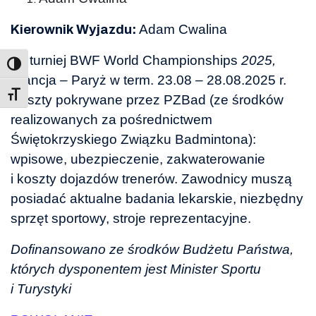
Adam Cwalina
Kierownik Wyjazdu:
na turniej BWF World Championships
2025,
Francja – Paryż w term. 23.08 – 28.08.2025 r.
Toggle Font size
Koszty pokrywane przez PZBad (ze środków
realizowanych za pośrednictwem
Świętokrzyskiego Związku Badmintona):
wpisowe, ubezpieczenie, zakwaterowanie
i koszty dojazdów trenerów. Zawodnicy muszą
posiadać aktualne badania lekarskie, niezbędny
sprzęt sportowy, stroje reprezentacyjne.
Dofinansowano ze środków Budżetu Państwa,
których dysponentem jest Minister Sportu
i Turystyki