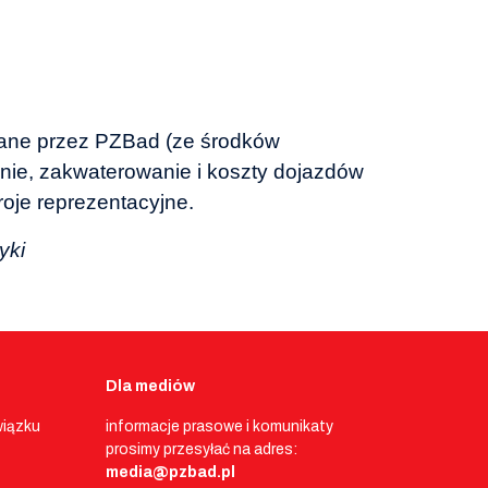
wane przez PZBad (ze środków
ie, zakwaterowanie i koszty dojazdów
oje reprezentacyjne.
yki
Dla mediów
wiązku
informacje prasowe i komunikaty
prosimy przesyłać na adres:
media@pzbad.pl