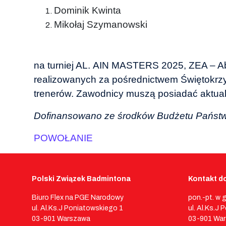
Dominik Kwinta
Mikołaj Szymanowski
na turniej AL. AIN MASTERS 2025, ZEA – Ab
realizowanych za pośrednictwem Świętokrz
trenerów. Zawodnicy muszą posiadać aktualn
Dofinansowano ze środków Budżetu Państwa, 
POWOŁANIE
Polski Związek Badmintona
Kontakt do
Biuro Flex na PGE Narodowy
pon.-pt. w 
ul. Al.Ks.J Poniatowskiego 1
ul. Al.Ks.J
03-901 Warszawa
03-901 Wa