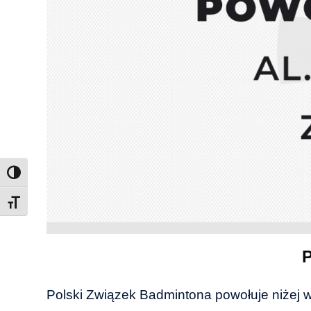
Toggle Font size
P
Polski Związek Badmintona powołuje niżej