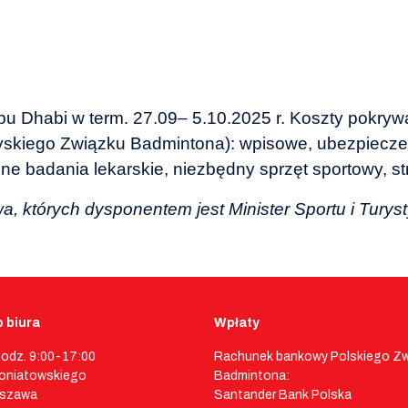
u Dhabi w term. 27.09– 5.10.2025 r. Koszty pokry
yskiego Związku Badmintona): wpisowe, ubezpieczen
e badania lekarskie, niezbędny sprzęt sportowy, str
których dysponentem jest Minister Sportu i Turyst
 biura
Wpłaty
godz. 9:00-17:00
Rachunek bankowy Polskiego Z
 Poniatowskiego
Badmintona:
rszawa
Santander Bank Polska