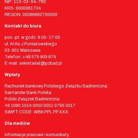
NIP: 113-03-54-760
KRS: 0000061704
REGON: 00086662700000
Kontakt do biura
pon.-pt. w godz. 9:00-17:00
ul. Al.Ks.J Poniatowskiego
03-901 Warszawa
Telefon: +48 575 905 675
E-mail: sekretariat@pzbad.pl
Wpłaty
Rachunek bankowy Polskiego Związku Badmintona:
Santander Bank Polska
Polski Związek Badmintona
46 1090 1014 0000 0001 0795 0017
SWIFT CODE: WBK PPL PP XXX
Dla mediów
informacje prasowe i komunikaty