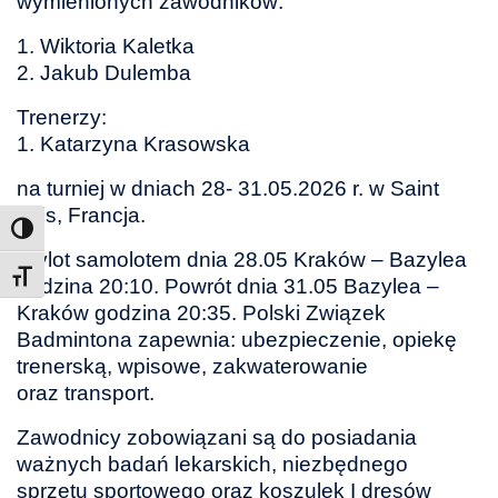
wymienionych zawodników:
1. Wiktoria Kaletka
2. Jakub Dulemba
Trenerzy:
1. Katarzyna Krasowska
na turniej w dniach 28- 31.05.2026 r. w Saint
Luis, Francja.
Wylot samolotem dnia 28.05 Kraków – Bazylea
Toggle Font size
godzina 20:10.
Powrót dnia 31.05 Bazylea –
Kraków godzina 20:35.
Polski Związek
Badmintona zapewnia: ubezpieczenie, opiekę
trenerską, wpisowe, zakwaterowanie
oraz transport.
Zawodnicy zobowiązani są do posiadania
ważnych badań lekarskich, niezbędnego
sprzętu sportowego oraz koszulek I dresów