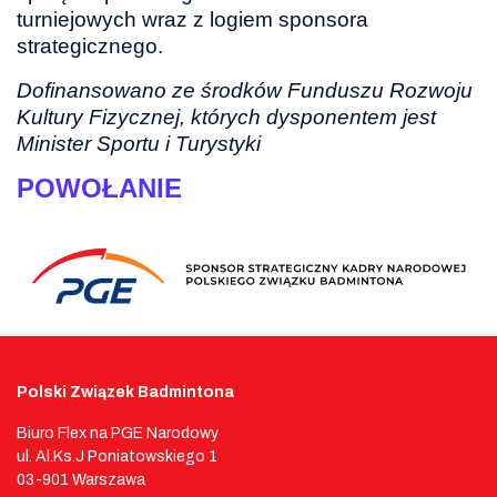
turniejowych wraz z logiem sponsora
strategicznego.
Dofinansowano ze środków Funduszu Rozwoju
Kultury Fizycznej, których dysponentem jest
Minister Sportu i Turystyki
POWOŁANIE
Polski Związek Badmintona
Biuro Flex na PGE Narodowy
ul. Al.Ks.J Poniatowskiego 1
03-901 Warszawa