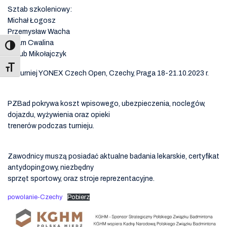
Sztab szkoleniowy:
Michał Łogosz
Przemysław Wacha
Adam Cwalina
Jakub Mikołajczyk
Toggle Font size
na turniej YONEX Czech Open, Czechy, Praga 18-21.10.2023 r.
PZBad pokrywa koszt wpisowego, ubezpieczenia, noclegów,
dojazdu, wyżywienia oraz opieki
trenerów podczas turnieju.
Zawodnicy muszą posiadać aktualne badania lekarskie, certyfikat
antydopingowy, niezbędny
sprzęt sportowy, oraz stroje reprezentacyjne.
powolanie-Czechy
Pobierz