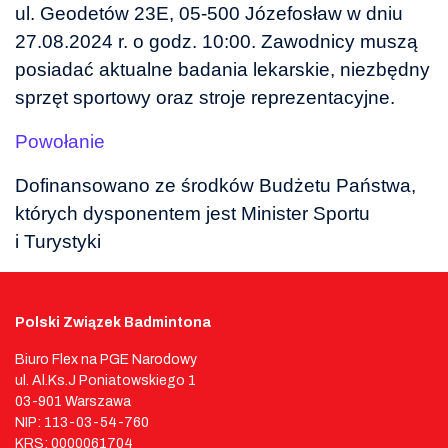
ul. Geodetów 23E, 05-500 Józefosław w dniu
27.08.2024 r. o godz. 10:00. Zawodnicy muszą
posiadać aktualne badania lekarskie, niezbędny
sprzęt sportowy oraz stroje reprezentacyjne.
Powołanie
Dofinansowano ze środków Budżetu Państwa,
których dysponentem jest Minister Sportu
i Turystyki
Polski Związek Badmintona
Biuro Flex na PGE Narodowy
ul. Al.Ks.J Poniatowskiego 1
03-901 Warszawa
NIP: 113-03-54-760
KRS: 0000061704