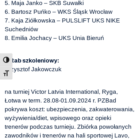
5. Maja Janko – SKB Suwałki
6. Bartosz Puńko – WKS Śląsk Wrocław
7. Kaja Ziółkowska – PULSLIFT UKS NIKE
Suchedniów
8. Emilia Jochacy – UKS Unia Bieruń
Sztab szkoleniowy:
Krzysztof Jakowczuk
Toggle Font size
na turniej Victor Latvia International, Ryga,
Łotwa w term. 28.08-01.09.2024 r. PZBad
pokrywa koszt: ubezpieczenia, zakwaterowania,
wyżywienia/diet, wpisowego oraz opieki
trenerów podczas turnieju. Zbiórka powołanych
zawodników i trenerów na hali sportowej Lavo,