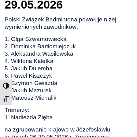
29.05.2026
Polski Związek Badmintona powołuje niżej
wymienionych zawodników:
1. Olga Szwarnowiecka
2. Dominika Bartłomiejczuk
3. Aleksandra Wasilewska
4. Wiktoria Kaletka
5. Jakub Dulemba
6. Paweł Kiszczyk
7. Szymon Gwiazda
8. Jakub Mazurek
9. Mateusz Michalik
Toggle Font size
Trenerzy:
1. Nadieżda Zięba
na zgrupowanie krajowe w Józefosławiu
w dniach 26-29.05.2026 r. Zgrupowanie