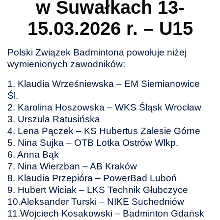
w Suwałkach 13-
15.03.2026 r. – U15
Polski Związek Badmintona powołuje niżej
wymienionych zawodników:
1. Klaudia Wrześniewska – EM Siemianowice
Śl.
2. Karolina Hoszowska – WKS Śląsk Wrocław
3. Urszula Ratusińska
4. Lena Pączek – KS Hubertus Zalesie Górne
5. Nina Sujka – OTB Lotka Ostrów Wlkp.
6. Anna Bąk
7. Nina Wierzban – AB Kraków
8. Klaudia Przepióra – PowerBad Luboń
9. Hubert Wiciak – LKS Technik Głubczyce
10.Aleksander Turski – NIKE Suchedniów
11.Wojciech Kosakowski – Badminton Gdańsk