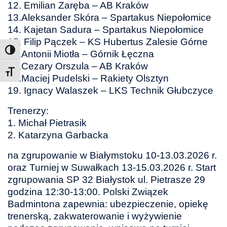
12. Emilian Zaręba – AB Kraków
13.Aleksander Skóra – Spartakus Niepołomice
14. Kajetan Sadura – Spartakus Niepołomice
15. Filip Pączek – KS Hubertus Zalesie Górne
16.Antonii Miotła – Górnik Łęczna
17.Cezary Orszula – AB Kraków
Toggle Font size
18.Maciej Pudelski – Rakiety Olsztyn
19. Ignacy Walaszek – LKS Technik Głubczyce
Trenerzy:
1. Michał Pietrasik
2. Katarzyna Garbacka
na zgrupowanie w Białymstoku 10-13.03.2026 r.
oraz Turniej w Suwałkach 13-15.03.2026 r. Start
zgrupowania SP 32 Białystok ul. Pietrasze 29
godzina 12:30-13:00. Polski Związek
Badmintona zapewnia: ubezpieczenie, opiekę
trenerską, zakwaterowanie i wyżywienie