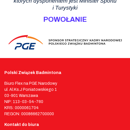
których dysponentem jest Minister Sportu
i Turystyki
POWOŁANIE
Polski Związek Badmintona
Biuro Flex na PGE Narodowy
ul. Al.Ks.J Poniatowskiego 1
03-901 Warszawa
NIP: 113-03-54-760
KRS: 0000061704
REGON: 00086662700000
Kontakt do biura