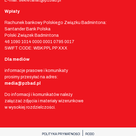
E-mail: sekretariat@pzbad.pl
Wpłaty
Rachunek bankowy Polskiego Związku Badmintona:
Santander Bank Polska
Polski Związek Badmintona
46 1090 1014 0000 0001 0795 0017
SWIFT CODE: WBK PPL PP XXX
Dla mediów
informacje prasowe i komunikaty
prosimy przesyłać na adres:
media@pzbad.pl
Do informacji i komunikatów należy
załączać zdjęcia i materiały wizerunkowe
w wysokiej rozdzielczości.
POLITYKA PRYWATNOŚCI
RODO