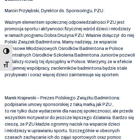
Marcin Przyłębski, Dyrektor ds. Sponsoringu, PZU:
Ważnym elementem społecznej odpowiedzialności PZU jest
promocja sportu i aktywności fizycznej wśród dzieci i młodzieży
w ramach programu Dobra Drużyna PZU. Właśnie dołączył do niej
Polski Związek Badmintona. Mamy nadzieję, że wsparcie
finansowe Młodzieżowych Ośrodków Badmintona w Polsce
i Centralnych Ośrodków Szkolenia Badmintona Juniorów pozwoli
na dalszy rozwój tej dyscypliny w Polsce. Wierzymy, że w efekcie
Toggle Font size
wzajemnej współpracy, zwolenników badmintona będzie stale
przybywało i coraz więcej dzieci zainteresuje się sportem.
Marek Krajewski – Prezes Polskiego Związku Badmintona:
podpisanie umowy sponsorskiej z taką marką jak PZU ,
to nie tylko duże wydarzenie dla naszej społeczności, ale przede
wszystkim motywator do jeszcze lepszego działania. Bardzo się
cieszę, że PZU kładzie ogromny nacisk na wsparcie dzieci
i młodzieży w uprawianiu sportu. Szczególnie w obecnych
czasach zachęcanie ich do zajęć sportowych oraz pomoc