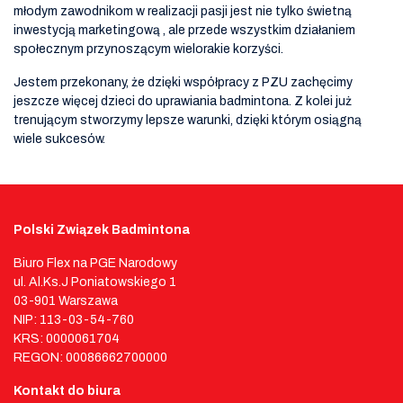
młodym zawodnikom w realizacji pasji jest nie tylko świetną
inwestycją marketingową , ale przede wszystkim działaniem
społecznym przynoszącym wielorakie korzyści.
Jestem przekonany, że dzięki współpracy z PZU zachęcimy
jeszcze więcej dzieci do uprawiania badmintona. Z kolei już
trenującym stworzymy lepsze warunki, dzięki którym osiągną
wiele sukcesów.
Polski Związek Badmintona
Biuro Flex na PGE Narodowy
ul. Al.Ks.J Poniatowskiego 1
03-901 Warszawa
NIP: 113-03-54-760
KRS: 0000061704
REGON: 00086662700000
Kontakt do biura