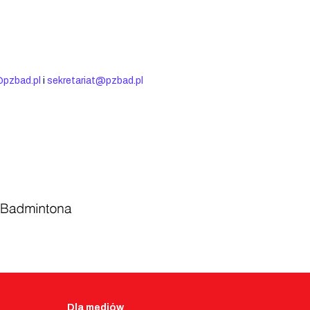
pzbad.pl
i
sekretariat@pzbad.pl
Dla mediów