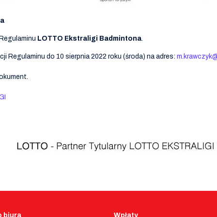
ja
a Regulaminu
LOTTO Ekstraligi Badmintona
.
i Regulaminu do 10 sierpnia 2022 roku (środa) na adres:
m.krawczyk@
dokument.
GI
 biura
Wpłaty