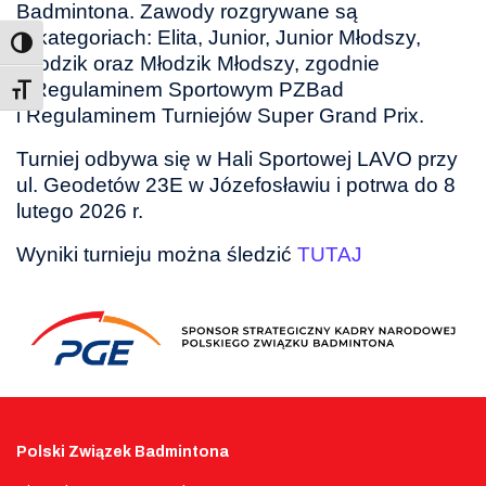
Badmintona. Zawody rozgrywane są
w kategoriach: Elita, Junior, Junior Młodszy,
Młodzik oraz Młodzik Młodszy, zgodnie
z Regulaminem Sportowym PZBad
Toggle Font size
i Regulaminem Turniejów Super Grand Prix.
Turniej odbywa się w Hali Sportowej LAVO przy
ul. Geodetów 23E w Józefosławiu i potrwa do 8
lutego 2026 r.
Wyniki turnieju można śledzić
TUTAJ
Polski Związek Badmintona