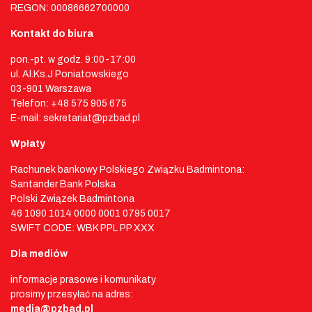
REGON: 00086662700000
Kontakt do biura
pon.-pt. w godz. 9:00-17:00
ul. Al.Ks.J Poniatowskiego
03-901 Warszawa
Telefon: +48 575 905 675
E-mail: sekretariat@pzbad.pl
Wpłaty
Rachunek bankowy Polskiego Związku Badmintona:
Santander Bank Polska
Polski Związek Badmintona
46 1090 1014 0000 0001 0795 0017
SWIFT CODE: WBK PPL PP XXX
Dla mediów
informacje prasowe i komunikaty
prosimy przesyłać na adres:
media@pzbad.pl