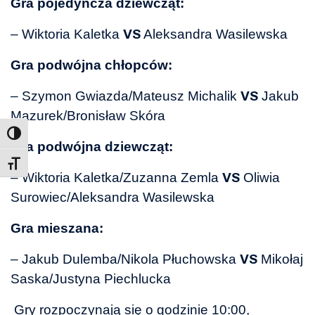
Gra pojedyncza dziewcząt:
– Wiktoria Kaletka
Aleksandra Wasilewska
VS
Gra podwójna chłopców:
– Szymon Gwiazda/Mateusz Michalik
Jakub
VS
Mazurek/Bronisław Skóra
Gra podwójna dziewcząt:
Toggle Font size
– Wiktoria Kaletka/Zuzanna Zemla
Oliwia
VS
Surowiec/Aleksandra Wasilewska
Gra mieszana:
– Jakub Dulemba/Nikola Płuchowska
Mikołaj
VS
Saska/Justyna Piechlucka
Gry rozpoczynają się o godzinie 10:00,