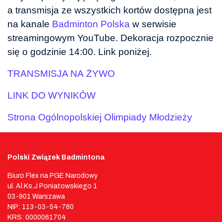
a transmisja ze wszystkich kortów dostępna jest
na kanale
Badminton Polska
w serwisie
streamingowym YouTube. Dekoracja rozpocznie
się o godzinie 14:00. Link poniżej.
TRANSMISJA NA ŻYWO
LINK DO WYNIKÓW
Strona Ogólnopolskiej Olimpiady Młodzieży
Polski Związek Badmintona
Biuro Flex na PGE Narodowy
ul. Al.Ks.J Poniatowskiego 1
03-901 Warszawa
NIP: 113-03-54-760
KRS: 0000061704