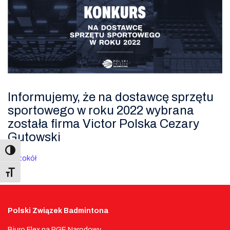
Informujemy, że na dostawcę sprzętu
sportowego w roku 2022 wybrana
została firma Victor Polska Cezary
Gutowski
Protokół
Toggle Font size
Polski Związek Badmintona
Biuro Flex na PGE Narodowy