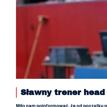
Sławny trener hea
Miło nam poinformować, że od początku p