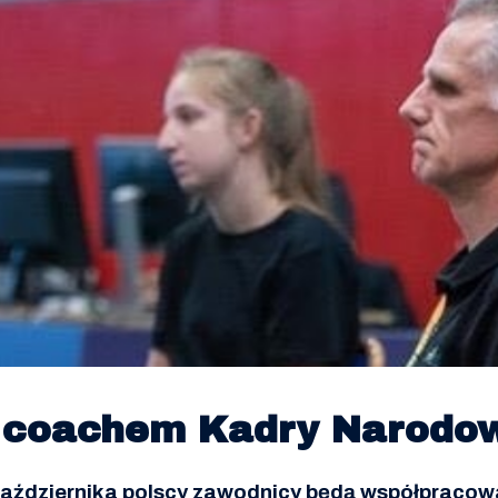
d coachem Kadry Narodow
aździernika polscy zawodnicy będą współpracowa