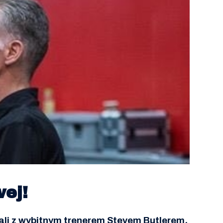
ej!
li z wybitnym trenerem Stevem Butlerem.