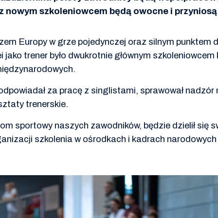
i z nowym szkoleniowcem będą owocne i przyniosą
rzem Europy w grze pojedynczej oraz silnym punktem dr
i jako trener było dwukrotnie głównym szkoleniowcem 
międzynarodowych.
 odpowiadał za pracę z singlistami, sprawował nadzór
sztaty trenerskie.
om sportowy naszych zawodników, będzie dzielił się s
anizacji szkolenia w ośrodkach i kadrach narodowych