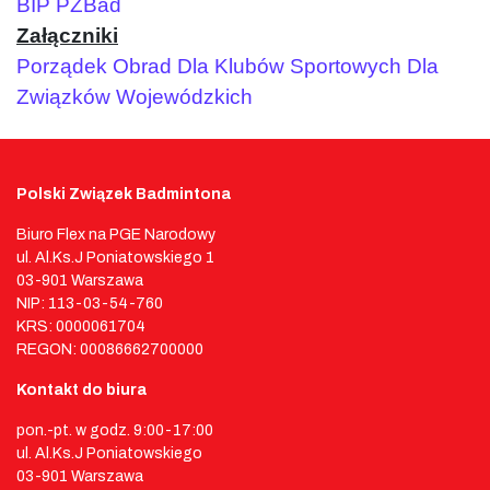
BIP PZBad
Załączniki
Porządek Obrad
Dla Klubów Sportowych
Dla
Związków Wojewódzkich
Polski Związek Badmintona
Biuro Flex na PGE Narodowy
ul. Al.Ks.J Poniatowskiego 1
03-901 Warszawa
NIP: 113-03-54-760
KRS: 0000061704
REGON: 00086662700000
Kontakt do biura
pon.-pt. w godz. 9:00-17:00
ul. Al.Ks.J Poniatowskiego
03-901 Warszawa