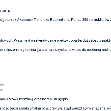
intona
nego przez Akademię Trenerską Badmintona. Ponad 350 instruktorów 
owych. W sumie 4 weekendy pełne wiedzy popartej dużą ilością prakty
e zaliczenie egzaminu gwarantuje uzyskanie wpisu do ewidencji inst
ęć.
ęć.
pamiątkową koszulkę oraz notes i długopis.
ilość teorii a maksymalna ilość praktyki, stąd warsztaty w znacznej w