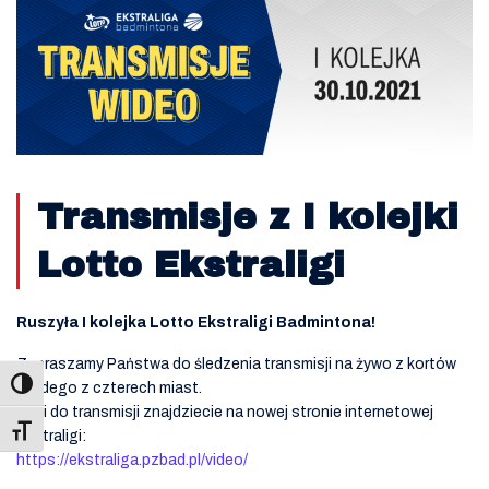
Transmisje z I kolejki
Lotto Ekstraligi
Ruszyła I kolejka Lotto Ekstraligi Badmintona!
Zapraszamy Państwa do śledzenia transmisji na żywo z kortów
każdego z czterech miast.
Linki do transmisji znajdziecie na nowej stronie internetowej
Toggle Font size
Ekstraligi:
https://ekstraliga.pzbad.pl/video/