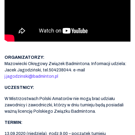
ORGANIZATORZY:
Mazowiecki Okręgowy Związek Badmintona. Informacji udziela:
Jacek Jagodziński, tel.504238044. e-mail
j.jagodzinski@badminton.pl
UCZESTNICY:
W Mistrzostwach Polski Amatorów nie mogą brać udziału
zawodnicy i zawodniczki, którzy w dniu turnieju będą posiadali
ważną licencję Polskiego Związku Badmintona.
TERMIN:
13.09.2020 (niedziela), godz.9.00 – początek turnieju