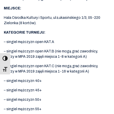
MIEJSCE:
Hala Ośrodka Kultury i Sportu, ul.Łukasińskiego 1/3, 05-220
Zielonka (8 kortów).
KATEGORIE TURNIEJU:
– singiel mężczyzn open KAT.A
– singiel mężczyzn open KAT.B (nie mogą grać zawodnicy,
którzy w MPA 2019 zajęli miejsca 1-8 w kategorii A)
– singiel mężczyzn open KAT.C (nie mogą grać zawodnicy,
Toggle Font size
którzy w MPA 2019 zajęli miejsca 1-16 w kategorii A)
– singiel mężczyzn 40+
– singiel mężczyzn 45+
– singiel mężczyzn 50+
– singiel mężczyzn 55+