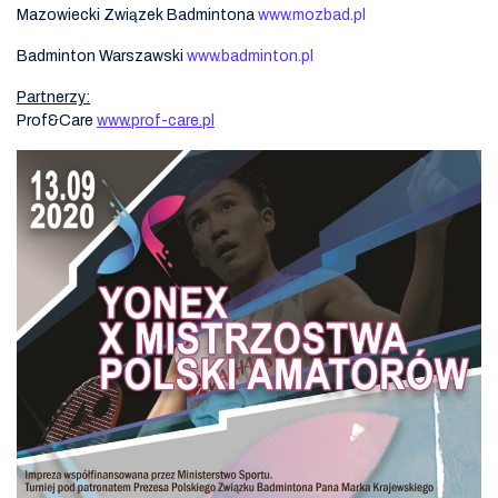
Mazowiecki Związek Badmintona
www.mozbad.pl
Badminton Warszawski
www.badminton.pl
Partnerzy:
Prof&Care
www.prof-care.pl