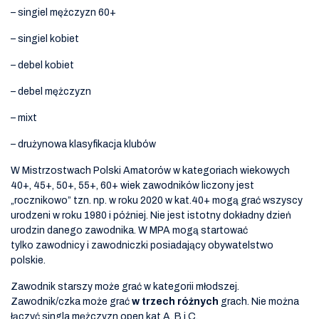
– singiel mężczyzn 60+
– singiel kobiet
– debel kobiet
– debel mężczyzn
– mixt
– drużynowa klasyfikacja klubów
W Mistrzostwach Polski Amatorów w kategoriach wiekowych
40+, 45+, 50+, 55+, 60+ wiek zawodników liczony jest
„rocznikowo” tzn. np. w roku 2020 w kat.40+ mogą grać wszyscy
urodzeni w roku 1980 i później. Nie jest istotny dokładny dzień
urodzin danego zawodnika. W MPA mogą startować
tylko zawodnicy i zawodniczki posiadający obywatelstwo
polskie.
Zawodnik starszy może grać w kategorii młodszej.
Zawodnik/czka może grać
w trzech różnych
grach. Nie można
łączyć singla mężczyzn open kat.A, B i C.