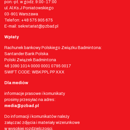
pon.-pt. w godz. 9:00-17:00
ul. Al.Ks.J Poniatowskiego
03-901 Warszawa
Telefon: +48 575 905 675
E-mail: sekretariat@pzbad.pl
Wpłaty
Rachunek bankowy Polskiego Związku Badmintona:
Santander Bank Polska
Polski Związek Badmintona
46 1090 1014 0000 0001 0795 0017
SWIFT CODE: WBK PPL PP XXX
Dla mediów
informacje prasowe i komunikaty
prosimy przesyłać na adres:
media@pzbad.pl
Do informacji i komunikatów należy
załączać zdjęcia i materiały wizerunkowe
w wysokiej rozdzielczości.