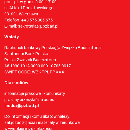
pon.-pt. w godz. 9:00-17:00
ul. Al.Ks.J Poniatowskiego
03-901 Warszawa
Telefon: +48 575 905 675
E-mail: sekretariat@pzbad.pl
Wpłaty
Rachunek bankowy Polskiego Związku Badmintona:
Santander Bank Polska
Polski Związek Badmintona
46 1090 1014 0000 0001 0795 0017
SWIFT CODE: WBK PPL PP XXX
Dla mediów
informacje prasowe i komunikaty
prosimy przesyłać na adres:
media@pzbad.pl
Do informacji i komunikatów należy
załączać zdjęcia i materiały wizerunkowe
w wysokiej rozdzielczości.