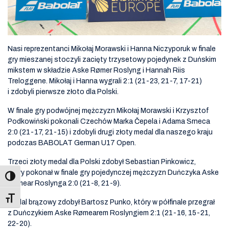
Nasi reprezentanci Mikołaj Morawski i Hanna Niczyporuk w finale
gry mieszanej stoczyli zacięty trzysetowy pojedynek z Duńskim
mikstem w składzie Aske Rømer Roslyng i Hannah Riis
Treloggene. Mikołaj i Hanna wygrali 2:1 (21-23, 21-7, 17-21)
i zdobyli pierwsze złoto dla Polski.
W finale gry podwójnej mężczyzn Mikołaj Morawski i Krzysztof
Podkowiński pokonali Czechów Marka Čepela i Adama Srneca
2:0 (21-17, 21-15) i zdobyli drugi złoty medal dla naszego kraju
podczas BABOLAT
German U17 Open.
Trzeci złoty medal dla Polski zdobył Sebastian Pinkowicz,
który pokonał w finale gry pojedynczej mężczyzn Duńczyka Aske
Rømear Roslynga 2:0 (21-8, 21-9).
Toggle Font size
Medal brązowy zdobył Bartosz Punko, który w półfinale przegrał
z Duńczykiem Aske Rømearem Roslyngiem 2:1 (21-16, 15-21,
22-20).