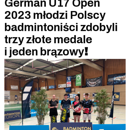
German U17 Open
2023 młodzi Polscy
badmintoniści zdobyli
trzy złote medale
i jeden brązowy
!