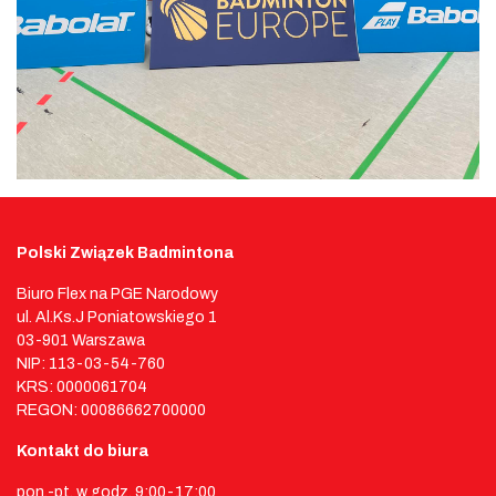
Polski Związek Badmintona
Biuro Flex na PGE Narodowy
ul. Al.Ks.J Poniatowskiego 1
03-901 Warszawa
NIP: 113-03-54-760
KRS: 0000061704
REGON: 00086662700000
Kontakt do biura
pon.-pt. w godz. 9:00-17:00