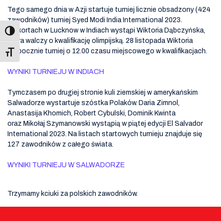
Tego samego dnia w Azji startuje turniej licznie obsadzony (424
zawodników) turniej Syed Modi India International 2023.
Na kortach w Lucknow w Indiach wystąpi Wiktoria Dąbczyńska,
która walczy o kwalifikację olimpijską. 28 listopada Wiktoria
rozpocznie turniej o 12.00 czasu miejscowego w kwalifikacjach.
Toggle Font size
WYNIKI TURNIEJU W INDIACH
Tymczasem po drugiej stronie kuli ziemskiej w amerykańskim
Salwadorze wystartuje szóstka Polaków. Daria Zimnol,
Anastasija Khomich, Robert Cybulski, Dominik Kwinta
oraz Mikołaj Szymanowski wystąpią w piątej edycji El Salvador
International 2023. Na listach startowych turnieju znajduje się
127 zawodników z całego świata.
WYNIKI TURNIEJU W SALWADORZE
Trzymamy kciuki za polskich zawodników.