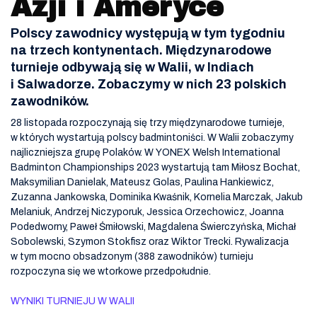
Azji i Ameryce
Polscy zawodnicy występują w tym tygodniu
na trzech kontynentach. Międzynarodowe
turnieje odbywają się w Walii, w Indiach
i Salwadorze. Zobaczymy w nich 23 polskich
zawodników.
28 listopada rozpoczynają się trzy międzynarodowe turnieje,
w których wystartują polscy badmintoniści. W Walii zobaczymy
najliczniejsza grupę Polaków. W YONEX Welsh International
Badminton Championships 2023 wystartują tam Miłosz Bochat,
Maksymilian Danielak, Mateusz Golas, Paulina Hankiewicz,
Zuzanna Jankowska, Dominika Kwaśnik, Kornelia Marczak, Jakub
Melaniuk, Andrzej Niczyporuk, Jessica Orzechowicz, Joanna
Podedworny, Paweł Śmiłowski, Magdalena Świerczyńska, Michał
Sobolewski, Szymon Stokfisz oraz Wiktor Trecki. Rywalizacja
w tym mocno obsadzonym (388 zawodników) turnieju
rozpoczyna się we wtorkowe przedpołudnie.
WYNIKI TURNIEJU W WALII