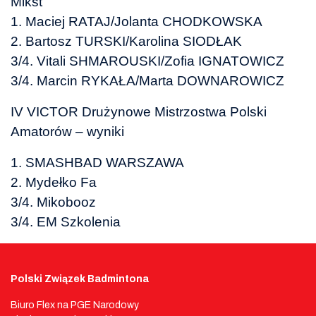
Mikst
1. Maciej RATAJ/Jolanta CHODKOWSKA
2. Bartosz TURSKI/Karolina SIODŁAK
3/4. Vitali SHMAROUSKI/Zofia IGNATOWICZ
3/4. Marcin RYKAŁA/Marta DOWNAROWICZ
IV VICTOR Drużynowe Mistrzostwa Polski
Amatorów – wyniki
1. SMASHBAD WARSZAWA
2. Mydełko Fa
3/4. Mikobooz
3/4. EM Szkolenia
Polski Związek Badmintona
Biuro Flex na PGE Narodowy