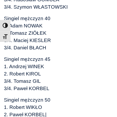
3/4. Szymon WŁASTOWSKI
Singiel mężczyzn 40
1. Adam NOWAK
2. Tomasz ZIÓŁEK
Toggle Font size
3/4. Maciej KIESLER
3/4. Daniel BŁACH
Singiel mężczyzn 45
1. Andrzej WINEK
2. Robert KIROL
3/4. Tomasz GIL
3/4. Paweł KORBEL
Singiel mężczyzn 50
1. Robert WIKŁO
2. Paweł KORBEL|