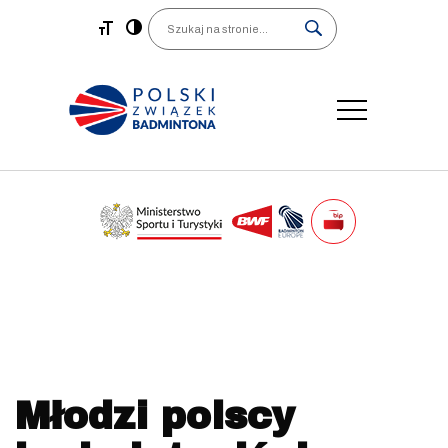
Main Navigation
Search
Młodzi polscy