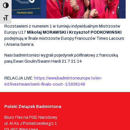
Toggle Font size
Rozstawieni z numerem 1 w turnieju indywidualnym Mistrzostw
Europy U17
Mikolaj MORAWSKI i Krzysztof PODKOWIŃSKI
podejmują w finale mistrzostw Europy Francuzów Timeo Lacours
i Arsena Serre’a.
Nasi badmintoniści wygrali pojedynek półfinałowy z francuską
parą Ewan Goulin/Swann Hardi 21:7 21:14
RELACJA LIVE:
https://www.badmintoneurope.tv/en-
int/livestream/semi-finals-court-1/1636148
Polski Związek Badmintona
Biuro Flex na PGE Narodowy
ul. Al.Ks.J Poniatowskiego 1
03-901 Warszawa