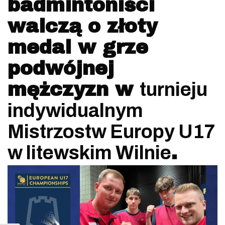
badmintoniści
walczą o złoty
medal w grze
podwójnej
mężczyzn w
turnieju
indywidualnym
Mistrzostw Europy U17
w litewskim Wilnie
.