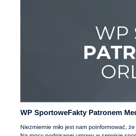
WP SportoweFakty Patronem Me
Niezmiernie miło jest nam poinformować, ż
Na mocy podpisanej umowy w serwisie spo