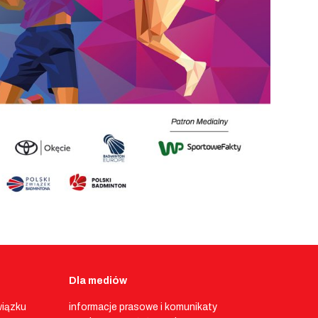
Dla mediów
wiązku
informacje prasowe i komunikaty