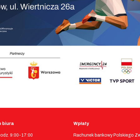
 biura
Wpłaty
godz. 9:00-17:00
Rachunek bankowy Polskiego Z