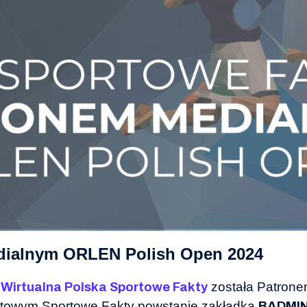
dialnym ORLEN Polish Open 2024
e
została Patron
Wirtualna Polska Sportowe Fakty
rtowym Sportowe Fakty powstanie zakładka
BADMI