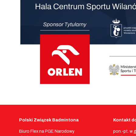
Polski Związek Badmintona
Kontakt do
Biuro Flex na PGE Narodowy
pon.-pt. w 