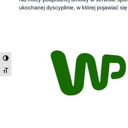
ukochanej dyscyplinie, w której pojawiać się
Toggle Font size