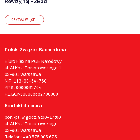
Rewizyjnej PZBad
CZYTAJ WIĘCEJ
Polski Związek Badmintona
Biuro Flex na PGE Narodowy
ul. Al.Ks.J Poniatowskiego 1
03-901 Warszawa
NIP: 113-03-54-760
KRS: 0000061704
REGON: 00086662700000
Kontakt do biura
pon.-pt. w godz. 9:00-17:00
ul. Al.Ks.J Poniatowskiego
03-901 Warszawa
Telefon: +48 575 905 675