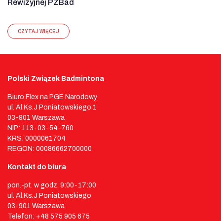
Rewizyjnej PZBad
CZYTAJ WIĘCEJ
Polski Związek Badmintona
Biuro Flex na PGE Narodowy
ul. Al.Ks.J Poniatowskiego 1
03-901 Warszawa
NIP: 113-03-54-760
KRS: 0000061704
REGON: 00086662700000
Kontakt do biura
pon.-pt. w godz. 9:00-17:00
ul. Al.Ks.J Poniatowskiego
03-901 Warszawa
Telefon: +48 575 905 675