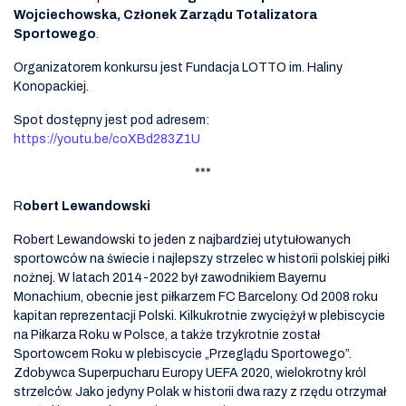
Wojciechowska, Członek Zarządu Totalizatora
Sportowego
.
Organizatorem konkursu jest Fundacja LOTTO im. Haliny
Konopackiej.
Spot dostępny jest pod adresem:
https://youtu.be/coXBd283Z1U
***
R
obert Lewandowski
Robert Lewandowski to jeden z najbardziej utytułowanych
sportowców na świecie i najlepszy strzelec w historii polskiej piłki
nożnej. W latach 2014-2022 był zawodnikiem Bayernu
Monachium, obecnie jest piłkarzem FC Barcelony. Od 2008 roku
kapitan reprezentacji Polski. Kilkukrotnie zwyciężył w plebiscycie
na Piłkarza Roku w Polsce, a także trzykrotnie został
Sportowcem Roku w plebiscycie „Przeglądu Sportowego”.
Zdobywca Superpucharu Europy UEFA 2020, wielokrotny król
strzelców. Jako jedyny Polak w historii dwa razy z rzędu otrzymał