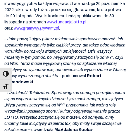
inwestycyjnych w każdym województwie nastąpi 20 października
2022 roku i wtedy też rozpocznie się głosowanie, które potrwa
do 20 listopada. Wyniki konkursu będą opublikowane do 30
listopada na stronach
www.fundacjalotto.pl
oraz
www.gramywygrywamy.pl
.
– Jako początkujący piłkarz miałem wiele sportowych marzeń. Ich
spełnianie wymaga nie tylko ciężkiej pracy, ale także odpowiednich
warunków do rozwoju własnych umiejętności. Dziś wszyscy
możemy w tym pomóc, bo „Wygrywamy zaczyna się od WY”, czyli
od Was. Teraz macie wyjątkową szansę na zgłoszenie własnej
inicjatywy na wybudowanie, odnowienie lub wyposażenie w Waszej
okolicy wymarzonego obiektu
– podsumował
Robert
Lewandowski
.
Toggle Font size
– Działalność Totalizatora Sportowego od samego początku opiera
się na wsparciu ważnych dziedzin życia społecznego, a inicjatywa
„Wygrywamy zaczyna się od WY” przypomina, jak ważną rolę
w rozwijaniu polskiego sportu i kultury odgrywają właśnie gracze
LOTTO. Wszystko zaczyna się od marzeń, od pomysłu, a my
chcemy takie inicjatywy wspierać tak, aby miały swoje szczęśliwe
zakończenie
– powiedziała
Magdalena Kopka-