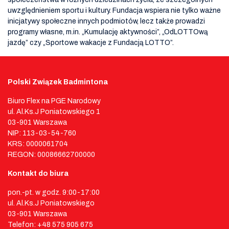
uwzględnieniem sportu i kultury. Fundacja wspiera nie tylko ważne
inicjatywy społeczne innych podmiotów, lecz także prowadzi
programy własne, m.in. „Kumulację aktywności”, „OdLOTTOwą
jazdę” czy „Sportowe wakacje z Fundacją LOTTO”.
Polski Związek Badmintona
Biuro Flex na PGE Narodowy
ul. Al.Ks.J Poniatowskiego 1
03-901 Warszawa
NIP: 113-03-54-760
KRS: 0000061704
REGON: 00086662700000
Kontakt do biura
pon.-pt. w godz. 9:00-17:00
ul. Al.Ks.J Poniatowskiego
03-901 Warszawa
Telefon: +48 575 905 675