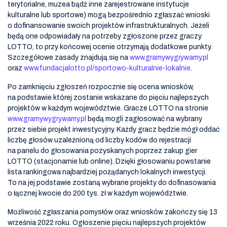
terytorialne, muzea bądź inne zarejestrowane instytucje
kulturalne lub sportowe) mogą bezpośrednio zgłaszać wnioski
o dofinansowanie swoich projektów infrastrukturalnych. Jeżeli
będą one odpowiadały na potrzeby zgłoszone przez graczy
LOTTO, to przy końcowej ocenie otrzymają dodatkowe punkty.
Szczegółowe zasady znajdują się na
www.gramywygrywamy.pl
oraz
www.fundacjalotto.pl/sportowo-kulturalnie-lokalnie
.
Po zamknięciu zgłoszeń rozpocznie się ocena wniosków,
na podstawie której zostanie wskazane do pięciu najlepszych
projektów w każdym województwie. Gracze LOTTO na stronie
www.gramywygrywamy.pl
będą mogli zagłosować na wybrany
przez siebie projekt inwestycyjny. Każdy gracz będzie mógł oddać
liczbę głosów uzależnioną od liczby kodów do rejestracji
na panelu do głosowania pozyskanych poprzez zakup gier
LOTTO (stacjonarnie lub online). Dzięki głosowaniu powstanie
lista rankingowa najbardziej pożądanych lokalnych inwestycji.
To na jej podstawie zostaną wybrane projekty do dofinasowania
o łącznej kwocie do 200 tys. zł w każdym województwie.
Możliwość zgłaszania pomysłów oraz wniosków zakończy się 13
września 2022 roku. Ogłoszenie pięciu najlepszych projektów