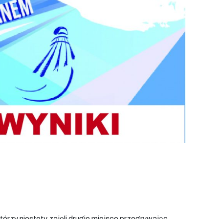
rzy niestety zajęli drugie miejsce przegrywając