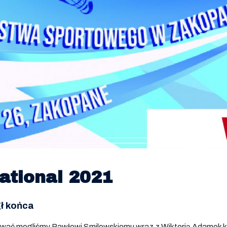
national 2021
gł końca
ować mogliśmy Pawłowi Smilowskiemu wraz z Wiktorią Adamek któ