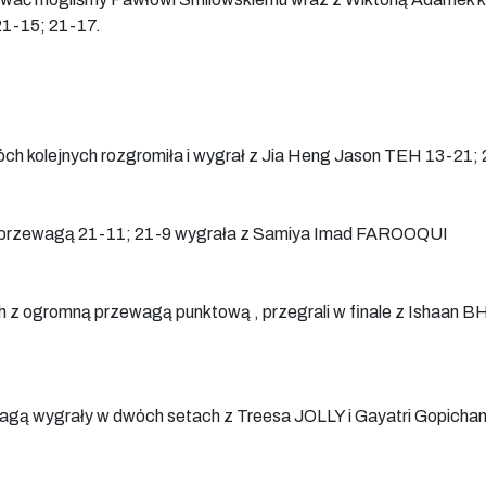
1-15; 21-17.
 kolejnych rozgromiła i wygrał z Jia Heng Jason TEH 13-21;
ą przewagą 21-11; 21-9 wygrała z Samiya Imad FAROOQUI
z ogromną przewagą punktową , przegrali w finale z Ishaan BH
ą wygrały w dwóch setach z Treesa JOLLY i Gayatri Gopich