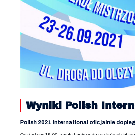
Wyniki Polish Inter
Polish 2021 International oficjalnie dopie
Od godziny 15:00 trwały finały podczas których kibic