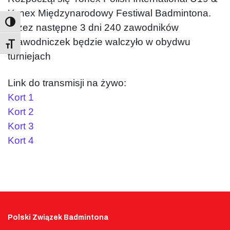
Yonex Międzynarodowy Festiwal Badmintona.
Przez następne 3 dni 240 zawodników
i zawodniczek będzie walczyło w obydwu
Toggle Font size
turniejach
Link do transmisji na żywo:
Kort 1
Kort 2
Kort 3
Kort 4
Polski Związek Badmintona