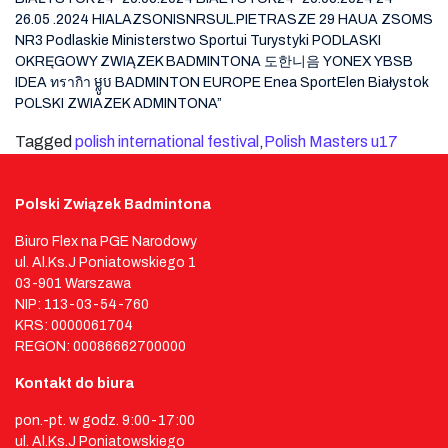
Tagged
polish international festival
,
Polish Masters u17
Polski Związek Badmintona
Biuro Flex na PGE Narodowy
ul. Al.Ks.J Poniatowskiego 1
03-901 Warszawa
NIP: 113-03-54-760
KRS: 0000061704
REGON: 00086662700000
Kontakt do biura
pon.-pt. w godz. 9:00-17:00
ul. Al.Ks.J Poniatowskiego