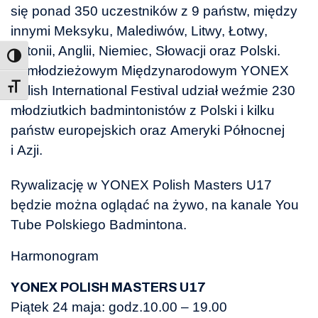
się ponad 350 uczestników z 9 państw, między
innymi Meksyku, Malediwów, Litwy, Łotwy,
Estonii, Anglii, Niemiec, Słowacji oraz Polski.
W młodzieżowym Międzynarodowym YONEX
Toggle Font size
Polish International Festival udział weźmie 230
młodziutkich badmintonistów z Polski i kilku
państw europejskich oraz Ameryki Północnej
i Azji.
Rywalizację w YONEX Polish Masters U17
będzie można oglądać na żywo, na kanale You
Tube Polskiego Badmintona.
Harmonogram
YONEX POLISH MASTERS U17
Piątek 24 maja: godz.10.00 – 19.00