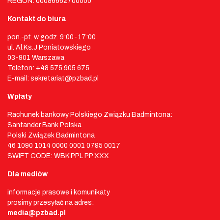
REGON: 00086662700000
Kontakt do biura
pon.-pt. w godz. 9:00-17:00
ul. Al.Ks.J Poniatowskiego
03-901 Warszawa
Telefon: +48 575 905 675
E-mail: sekretariat@pzbad.pl
Wpłaty
Rachunek bankowy Polskiego Związku Badmintona:
Santander Bank Polska
Polski Związek Badmintona
46 1090 1014 0000 0001 0795 0017
SWIFT CODE: WBK PPL PP XXX
Dla mediów
informacje prasowe i komunikaty
prosimy przesyłać na adres:
media@pzbad.pl