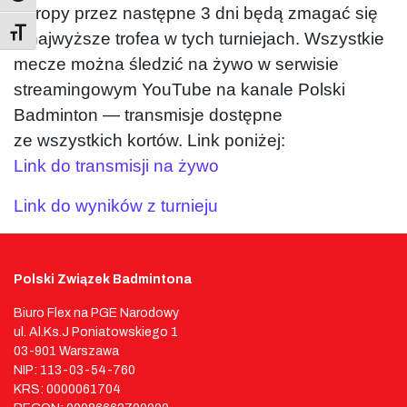
Europy przez następne 3 dni będą zmagać się
Toggle Font size
o najwyższe trofea w tych turniejach. Wszystkie
mecze można śledzić na żywo w serwisie
streamingowym YouTube na kanale Polski
Badminton — transmisje dostępne
ze wszystkich kortów. Link poniżej:
Link do transmisji na żywo
Link do wyników z turnieju
Polski Związek Badmintona
Biuro Flex na PGE Narodowy
ul. Al.Ks.J Poniatowskiego 1
03-901 Warszawa
NIP: 113-03-54-760
KRS: 0000061704