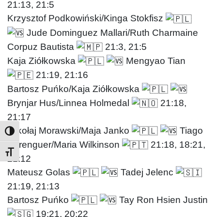
21:13, 21:5
Krzysztof Podkowiński/Kinga Stokfisz
Jude Dominguez Mallari/Ruth Charmaine
Corpuz Bautista
21:3, 21:5
Kaja Ziółkowska
Mengyao Tian
21:19, 21:16
Bartosz Puńko/Kaja Ziółkowska
Brynjar Hus/Linnea Holmedal
21:18,
21:17
Mikołaj Morawski/Maja Janko
Tiago
Berenguer/Maria Wilkinson
21:18, 18:21,
Toggle Font size
21:12
Mateusz Golas
Tadej Jelenc
21:19, 21:13
Bartosz Puńko
Tay Ron Hsien Justin
19:21, 20:22