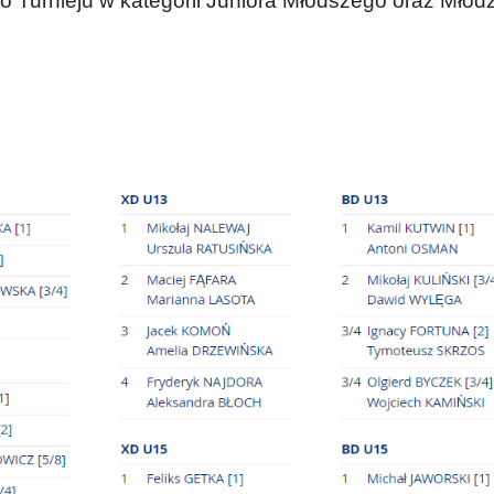
ego Turnieju w kategorii Juniora Młodszego oraz Mł