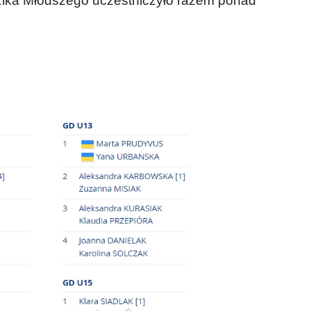
odzika Młodszego uczestniczyło razem ponad