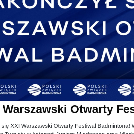
I Warszawski Otwarty Fe
ię XXI Warszawski Otwarty Festiwal Badmintona! W 