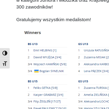
w kategorii Juniora i Młodzika oraz Krajow
300 zawodników!
Gratulujemy wszystkim medalistom!
Toggle Font size