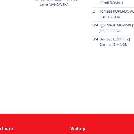
 biura
Wpłaty