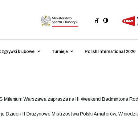
ozgrywki klubowe
Turnieje
Polish International 2026
UKS Milenium Warszawa zaprasza na III Weekend Badmintona Ro
e Dzieci i II Drużynowe Mistrzostwa Polski Amatorów. W niedzi