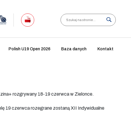
Search
Polish U19 Open 2026
Baza danych
Kontakt
dzina+ rozgrywany 18-19 czerwca w Zielonce.
elę 19 czerwca rozegrane zostaną XII Indywidualne