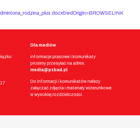
mintona_rodzina_plus.docx&wdOrigin=BROWSELINK
Dla mediów
wiązku
informacje prasowe i komunikaty
prosimy przesyłać na adres:
media@pzbad.pl
Do informacji i komunikatów należy
017
załączać zdjęcia i materiały wizerunkowe
w wysokiej rozdzielczości.