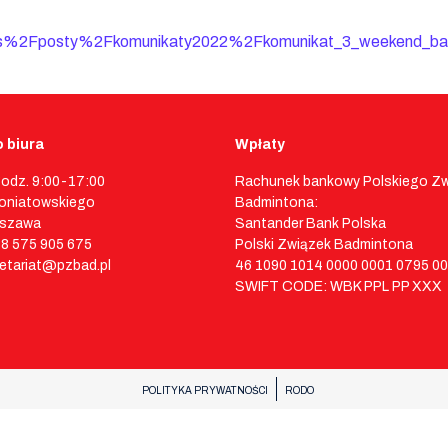
%2Fposty%2Fkomunikaty2022%2Fkomunikat_3_weekend_bad
 biura
Wpłaty
godz. 9:00-17:00
Rachunek bankowy Polskiego Z
 Poniatowskiego
Badmintona:
rszawa
Santander Bank Polska
48 575 905 675
Polski Związek Badmintona
retariat@pzbad.pl
46 1090 1014 0000 0001 0795 0
SWIFT CODE: WBK PPL PP XXX
POLITYKA PRYWATNOŚCI
RODO