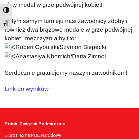
złoty medal w grze podwójnej kobiet!
W tym samym turnieju nasi zawodnicy zdobyli
Toggle Font size
również dwa brązowe medale w grze podwójnej
kobiet i mężczyzn a byli to:
Robert Cybulski/Szymon Ślepecki
Anastasiya Khomich/Daria Zimnol
Serdecznie gratulujemy naszym zawodnikom!
Link do wyników
Polski Związek Badmintona
Biuro Flex na PGE Narodowy