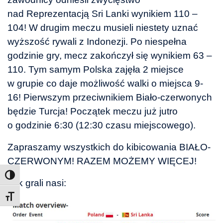
nad Reprezentacją Sri Lanki wynikiem 110 –
104! W drugim meczu musieli niestety uznać
wyższość rywali z Indonezji. Po niespełna
godzinie gry, mecz zakończył się wynikiem 63 –
110. Tym samym Polska zajęła 2 miejsce
w grupie co daje możliwość walki o miejsca 9-
16! Pierwszym przeciwnikiem Biało-czerwonych
będzie Turcja! Początek meczu już jutro
o godzinie 6:30 (12:30 czasu miejscowego).
Zapraszamy wszystkich do kibicowania BIAŁO-
CZERWONYM! RAZEM MOŻEMY WIĘCEJ!
Tak grali nasi:
Toggle Font size