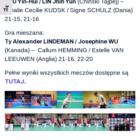
(Chiński Tajpej) –
HSU Yin-Hui / LIN Jhih Yun
Toggle Font size
Amalie Cecilie KUDSK / Signe SCHULZ (Dania)
21-15, 21-16
Gra mieszana:
Ty Alexander LINDEMAN / Josephine WU
(Kanada) – Callum HEMMING / Estelle VAN
LEEUWEN (Anglia) 21-16, 22-20
Pełne wyniki wszystkich meczów dostępne są
TUTAJ
.