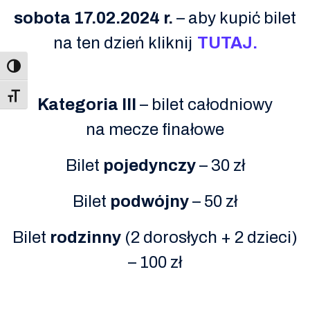
sobota 17.02.2024 r.
– aby kupić bilet
na ten dzień kliknij
TUTAJ.
Toggle Font size
Kategoria III
– bilet całodniowy
na mecze finałowe
Bilet
pojedynczy
– 30 zł
Bilet
podwójny
– 50 zł
Bilet
rodzinny
(2 dorosłych + 2 dzieci)
– 100 zł