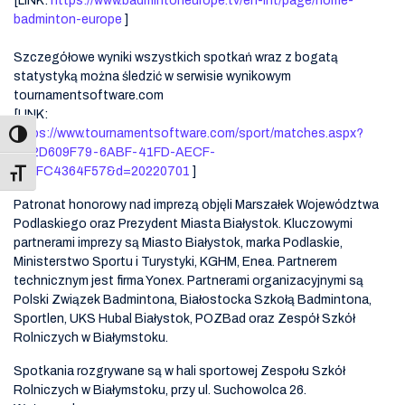
[LINK:
https://www.badmintoneurope.tv/en-int/page/home-
badminton-europe
]
Szczegółowe wyniki wszystkich spotkań wraz z bogatą
statystyką można śledzić w serwisie wynikowym
tournamentsoftware.com
[LINK:
https://www.tournamentsoftware.com/sport/matches.aspx?
id=2D609F79-6ABF-41FD-AECF-
175FC4364F57&d=20220701
]
Toggle Font size
Patronat honorowy nad imprezą objęli Marszałek Województwa
Podlaskiego oraz Prezydent Miasta Białystok. Kluczowymi
partnerami imprezy są Miasto Białystok, marka Podlaskie,
Ministerstwo Sportu i Turystyki, KGHM, Enea. Partnerem
technicznym jest firma Yonex. Partnerami organizacyjnymi są
Polski Związek Badmintona, Białostocka Szkołą Badmintona,
Sportlen, UKS Hubal Białystok, POZBad oraz Zespół Szkół
Rolniczych w Białymstoku.
Spotkania rozgrywane są w hali sportowej Zespołu Szkół
Rolniczych w Białymstoku, przy ul. Suchowolca 26.