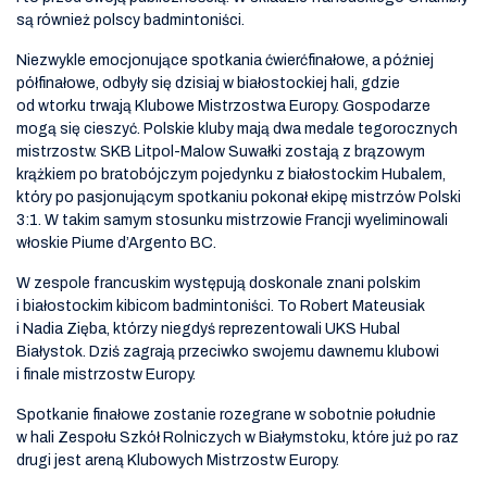
są również polscy badmintoniści.
Niezwykle emocjonujące spotkania ćwierćfinałowe, a później
półfinałowe, odbyły się dzisiaj w białostockiej hali, gdzie
od wtorku trwają Klubowe Mistrzostwa Europy. Gospodarze
mogą się cieszyć. Polskie kluby mają dwa medale tegorocznych
mistrzostw. SKB Litpol-Malow Suwałki zostają z brązowym
krążkiem po bratobójczym pojedynku z białostockim Hubalem,
który po pasjonującym spotkaniu pokonał ekipę mistrzów Polski
3:1. W takim samym stosunku mistrzowie Francji wyeliminowali
włoskie Piume d’Argento BC.
W zespole francuskim występują doskonale znani polskim
i białostockim kibicom badmintoniści. To Robert Mateusiak
i Nadia Zięba, którzy niegdyś reprezentowali UKS Hubal
Białystok. Dziś zagrają przeciwko swojemu dawnemu klubowi
i finale mistrzostw Europy.
Spotkanie finałowe zostanie rozegrane w sobotnie południe
w hali Zespołu Szkół Rolniczych w Białymstoku, które już po raz
drugi jest areną Klubowych Mistrzostw Europy.