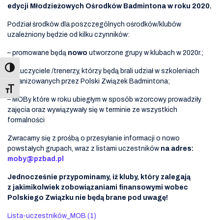
edycji Młodzieżowych Ośrodków Badmintona w roku 2020.
Podział środków dla poszczególnych ośrodków/klubów
uzależniony będzie od kilku czynników:
– promowane będą
nowo
utworzone grupy w klubach w 2020r.;
– nauczyciele /trenerzy, którzy będą brali udział w szkoleniach
organizowanych przez Polski Związek Badmintona;
Toggle Font size
– MOBy które w roku ubiegłym w sposób wzorcowy prowadziły
zajęcia oraz wywiązywały się w terminie ze wszystkich
formalności
Zwracamy się z prośbą o przesyłanie informacji o nowo
powstałych grupach, wraz z listami uczestników
na adres:
moby@pzbad.pl
Jednocześnie przypominamy, iż kluby, który zalegają
z jakimikolwiek zobowiązaniami finansowymi wobec
Polskiego Związku nie będą brane pod uwagę!
Lista-uczestników_MOB (1)