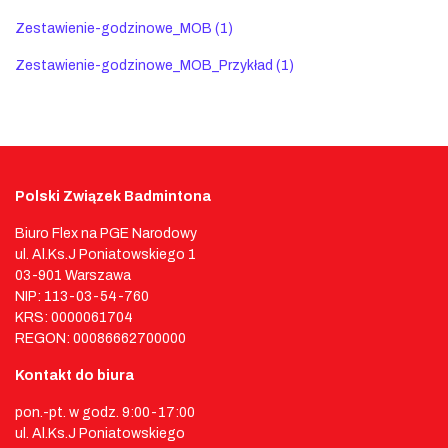
Zestawienie-godzinowe_MOB (1)
Zestawienie-godzinowe_MOB_Przykład (1)
Polski Związek Badmintona
Biuro Flex na PGE Narodowy
ul. Al.Ks.J Poniatowskiego 1
03-901 Warszawa
NIP: 113-03-54-760
KRS: 0000061704
REGON: 00086662700000
Kontakt do biura
pon.-pt. w godz. 9:00-17:00
ul. Al.Ks.J Poniatowskiego