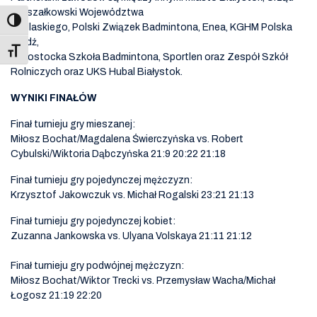
Marszałkowski Województwa
Podlaskiego, Polski Związek Badmintona, Enea, KGHM Polska
Miedź,
Toggle Font size
Białostocka Szkoła Badmintona, Sportlen oraz Zespół Szkół
Rolniczych oraz UKS Hubal Białystok.
WYNIKI FINAŁÓW
Finał turnieju gry mieszanej:
Miłosz Bochat/Magdalena Świerczyńska vs. Robert
Cybulski/Wiktoria Dąbczyńska 21:9 20:22 21:18
Finał turnieju gry pojedynczej mężczyzn:
Krzysztof Jakowczuk vs. Michał Rogalski 23:21 21:13
Finał turnieju gry pojedynczej kobiet:
Zuzanna Jankowska vs. Ulyana Volskaya 21:11 21:12
Finał turnieju gry podwójnej mężczyzn:
Miłosz Bochat/Wiktor Trecki vs. Przemysław Wacha/Michał
Łogosz 21:19 22:20