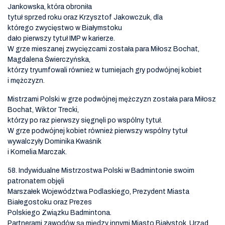
Jankowska, która obroniła
tytuł sprzed roku oraz Krzysztof Jakowczuk, dla
którego zwycięstwo w Białymstoku
dało pierwszy tytuł IMP w karierze.
W grze mieszanej zwycięzcami została para Miłosz Bochat,
Magdalena Świerczyńska,
którzy tryumfowali również w turniejach gry podwójnej kobiet
i mężczyzn.
Mistrzami Polski w grze podwójnej mężczyzn została para Miłosz
Bochat, Wiktor Trecki,
którzy po raz pierwszy sięgnęli po wspólny tytuł.
W grze podwójnej kobiet również pierwszy wspólny tytuł
wywalczyły Dominika Kwaśnik
i Kornelia Marczak.
58. Indywidualne Mistrzostwa Polski w Badmintonie swoim
patronatem objęli
Marszałek Województwa Podlaskiego, Prezydent Miasta
Białegostoku oraz Prezes
Polskiego Związku Badmintona.
Partnerami zawodów są między innymi Miasto Białystok, Urząd