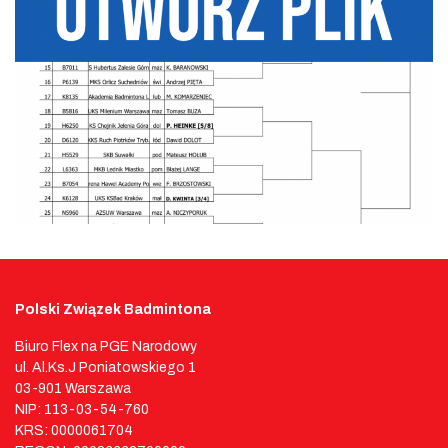
Polski Związek Badmintona
Biuro Flex na PGE Narodowy
ul. Al.Ks.J Poniatowskiego 1
03-901 Warszawa
NIP: 113-03-54-760
KRS: 0000061704