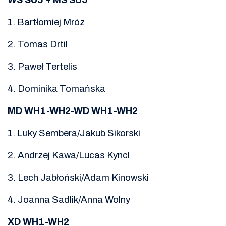
WS SU5 + MS SU5
1. Bartłomiej Mróz
2. Tomas Drtil
3. Paweł Tertelis
4. Dominika Tomańska
MD WH1-WH2-WD WH1-WH2
1. Luky Sembera/Jakub Sikorski
2. Andrzej Kawa/Lucas Kyncl
3. Lech Jabłoński/Adam Kinowski
4. Joanna Sadlik/Anna Wolny
XD WH1-WH2