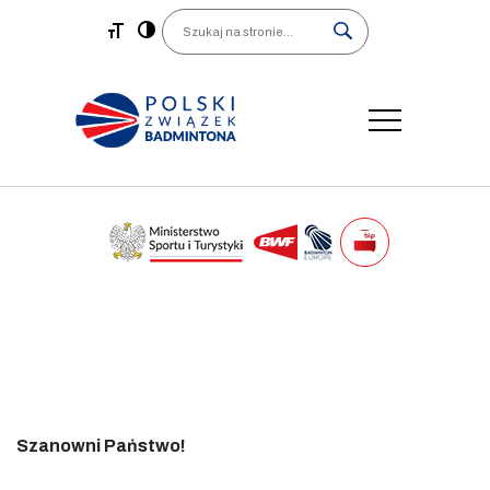
Main Navigation
Search
Szanowni Państwo!