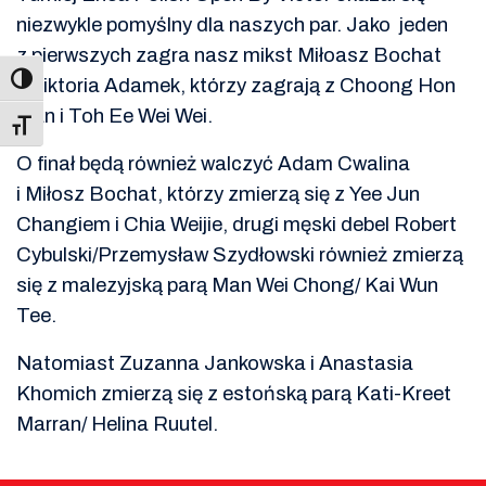
niezwykle pomyślny dla naszych par. Jako jeden
z pierwszych zagra nasz mikst Miłoasz Bochat
i Wiktoria Adamek, którzy zagrają z Choong Hon
Jian i Toh Ee Wei Wei.
Toggle Font size
O finał będą również walczyć Adam Cwalina
i Miłosz Bochat, którzy zmierzą się z Yee Jun
Changiem i Chia Weijie, drugi męski debel Robert
Cybulski/Przemysław Szydłowski również zmierzą
się z malezyjską parą Man Wei Chong/ Kai Wun
Tee.
Natomiast Zuzanna Jankowska i Anastasia
Khomich zmierzą się z estońską parą Kati-Kreet
Marran/ Helina Ruutel.