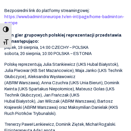
Bezpośredni link do platformy streamingowej:
https://www.badmintoneurope.tv/en-int/page/home-badminton-
europe
Plan gier grupowych polskiej reprezentacji przedstawia
się następująco:
Toggle Font size
piątek, 19 sierpnia, 14:00 CZECHY – POLSKA
sobota, 20 sierpnia, 10:00 POLSKA – ESTONIA
Polskę reprezentują Julia Stankiewicz (UKS Hubal Białystok),
Julia Piwowar (KB Set Mazańcowice), Maja Janko (LKS Technik
Głubczyce), Aleksandra Węsławowicz
(ABRM Warszawa), Anna Czuchra (UKS Unia Bieruń), Dominik
Kwinta (UKS Spartakus Niepołomice), Mateusz Golas (LKS
Technik Głubczyce), Jan Frańczak (UKS
Hubal Białystok), Jan Wilczak (ABRM Warszawa), Bartosz
Krajewski (ABRM Warszawa) oraz Maksymilian Danielak (KKS
Ruch Piotrków Trybunalski).
Trenerzy Paweł Lenkiewicz, Dominik Ziętek, Michał Rogalski.
Fizjoterapeuta Ada Lasota.