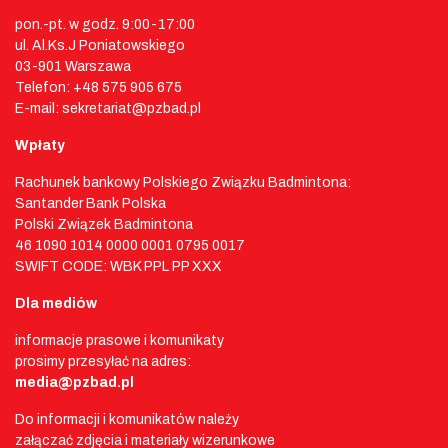
pon.-pt. w godz. 9:00-17:00
ul. Al.Ks.J Poniatowskiego
03-901 Warszawa
Telefon: +48 575 905 675
E-mail: sekretariat@pzbad.pl
Wpłaty
Rachunek bankowy Polskiego Związku Badmintona:
Santander Bank Polska
Polski Związek Badmintona
46 1090 1014 0000 0001 0795 0017
SWIFT CODE: WBK PPL PP XXX
Dla mediów
informacje prasowe i komunikaty
prosimy przesyłać na adres:
media@pzbad.pl
Do informacji i komunikatów należy
załączać zdjęcia i materiały wizerunkowe