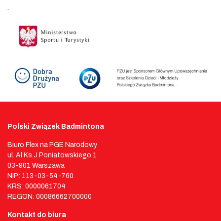
.
Polski Związek Badmintona
Biuro Flex na PGE Narodowy
ul. Al.Ks.J Poniatowskiego 1
03-901 Warszawa
NIP: 113-03-54-760
KRS: 0000061704
REGON: 00086662700000
Kontakt do biura