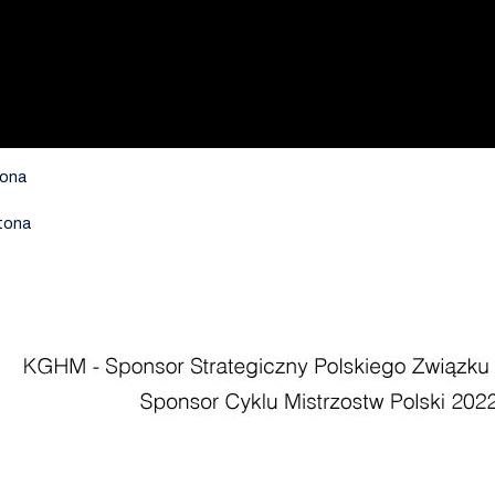
tona
tona