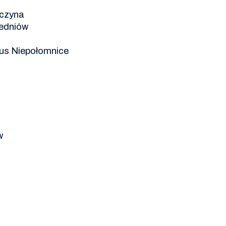
czyna
hedniów
us Niepołomnice
w