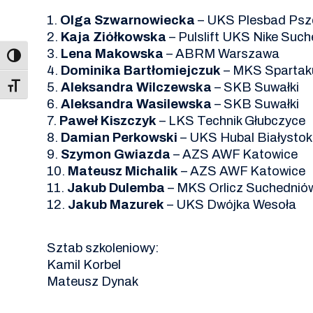
1.
Olga Szwarnowiecka
– UKS Plesbad Psz
2.
Kaja Ziółkowska
– Pulslift UKS Nike Suc
3.
Lena Makowska
– ABRM Warszawa
4.
Dominika Bartłomiejczuk
– MKS Spartak
5.
Aleksandra Wilczewska
– SKB Suwałki
Toggle Font size
6.
Aleksandra Wasilewska
– SKB Suwałki
7.
Paweł Kiszczyk
– LKS Technik Głubczyce
8.
Damian Perkowski
– UKS Hubal Białystok
9.
Szymon Gwiazda
– AZS AWF Katowice
10.
Mateusz Michalik
– AZS AWF Katowice
11.
Jakub Dulemba
– MKS Orlicz Suchednió
12.
Jakub Mazurek
– UKS Dwójka Wesoła
Sztab szkoleniowy:
Kamil Korbel
Mateusz Dynak