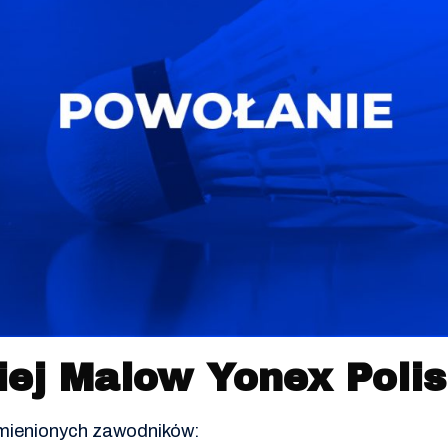
iej Malow Yonex Poli
ymienionych zawodników: